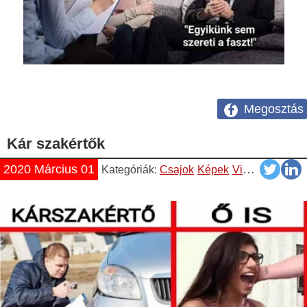
Megosztás
Kár szakértők
2020 Március 01
Kategóriák:
Csajok
Képek
Vicces