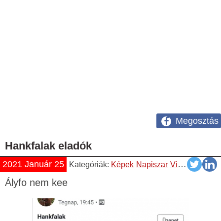
Megosztás
Hankfalak eladók
2021 Január 25
Kategóriák:
Képek
Napiszar
Vicces
Ályfo nem kee