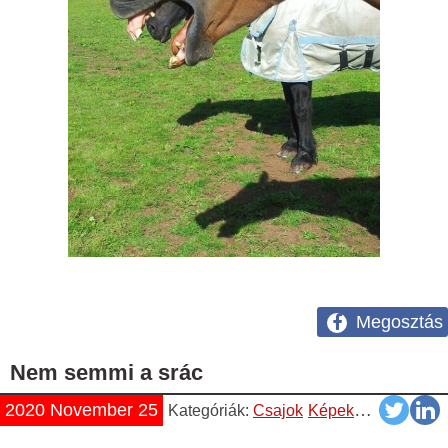
Megosztás
Nem semmi a srác
2020 November 25
Kategóriák:
Csajok
Képek
Vicces