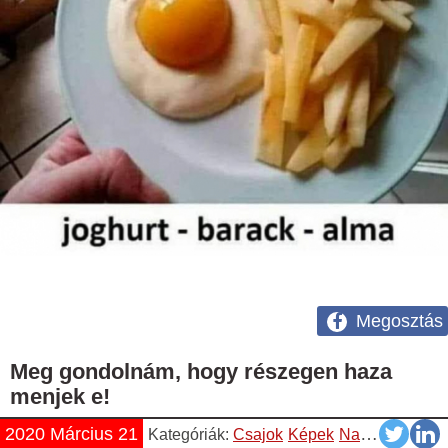
Megosztás
Meg gondolnám, hogy részegen haza
menjek e!
2020 Március 21
Kategóriák:
Csajok
Képek
Napiszar
Vicce