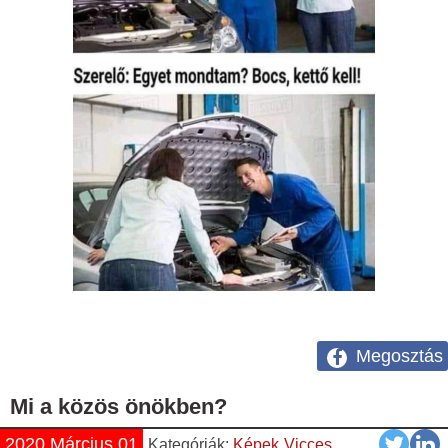
Megosztás
Mi a közös önökben?
2020 Március 01
Kategóriák:
Képek
Vicces