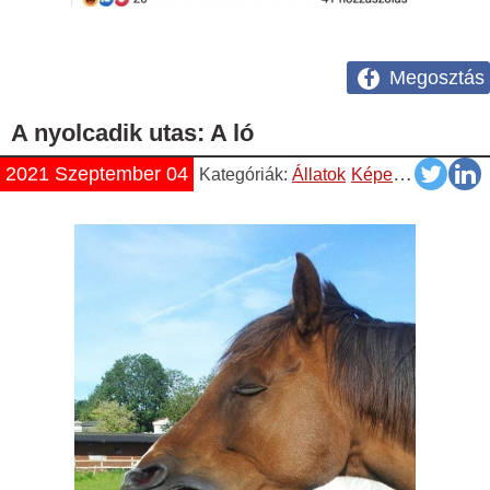
Megosztás
A nyolcadik utas: A ló
2021 Szeptember 04
Kategóriák:
Állatok
Képek
Vicces