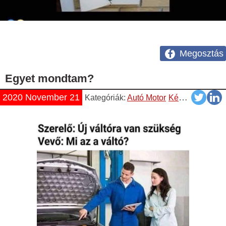
Megosztás
Egyet mondtam?
2020 November 21
Kategóriák:
Autó Motor
Képek
Napisza