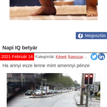
Megosztás
Napi IQ betyár
2021 Február 16
Kategóriák:
Képek
Napiszar
Vicces
Ha annyi esze lenne mint amennyi pénze