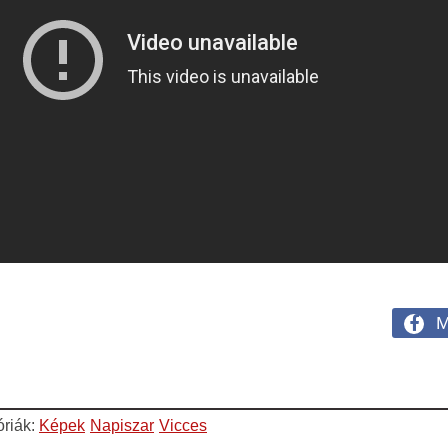
M
óriák:
Képek
Napiszar
Vicces