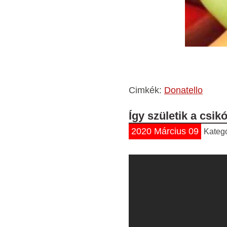
Cimkék:
Donatello
Így születik a csik
2020 Március 09
Kateg