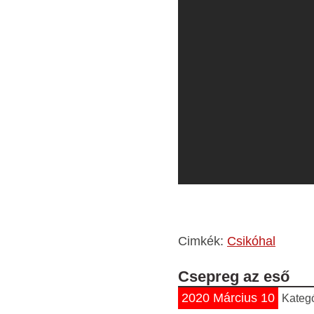
Cimkék:
Csikóhal
Csepreg az eső
2020 Március 10
Kateg