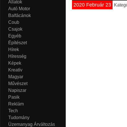
Állatok
2020 Február 23
Kateg
Autó Motor
Balfácánok
Coub
Csajok
Egyéb
Építészet
Hírek
Híresség
Képek
Kreatív
Magyar
Művészet
Napiszar
Pasik
Reklám
Tech
Tudomány
Üzemanyag Árváltozás