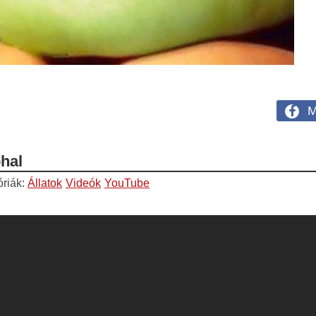
M
óhal
óriák:
Állatok
Videók
YouTube