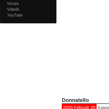
Vicces
Videók
YouTube
Donnatello
2020 Február 20
Kateg