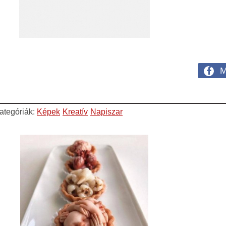
M
ategóriák:
Képek
Kreatív
Napiszar