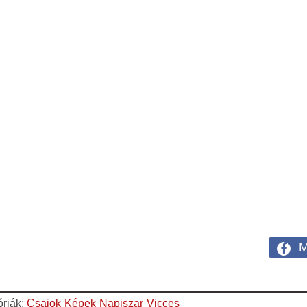
M
óriák:
Csajok
Képek
Napiszar
Vicces