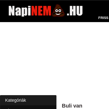
FRISS
Kategóriák
Buli van