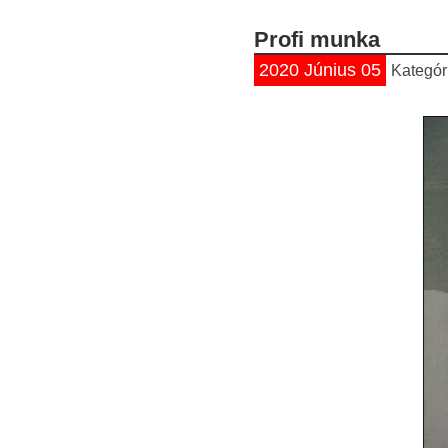
Profi munka
2020 Június 05
Kategór