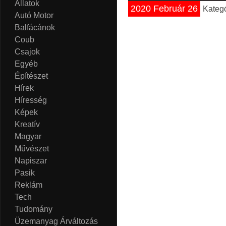
Állatok
2020 Február 26
Kateg
Autó Motor
Balfácánok
Coub
Csajok
Egyéb
Építészet
Hírek
Híresség
Képek
Kreatív
Magyar
Művészet
Napiszar
Pasik
Reklám
Tech
Tudomány
Üzemanyag Árváltozás