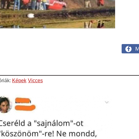
M
óriák:
Képek
Vicces