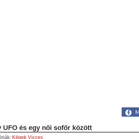
M
 UFO és egy női sofőr között
óriák:
Képek
Vicces