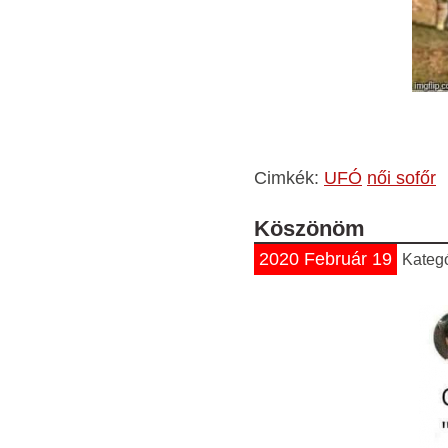
Cimkék:
UFÓ
női sofőr
Köszönöm
2020 Február 19
Kateg