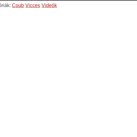
óriák:
Coub
Vicces
Videók