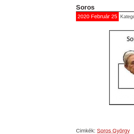
Soros
2020 Február 25
Kateg
Cimkék:
Soros György