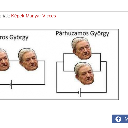
óriák:
Képek
Magyar
Vicces
M