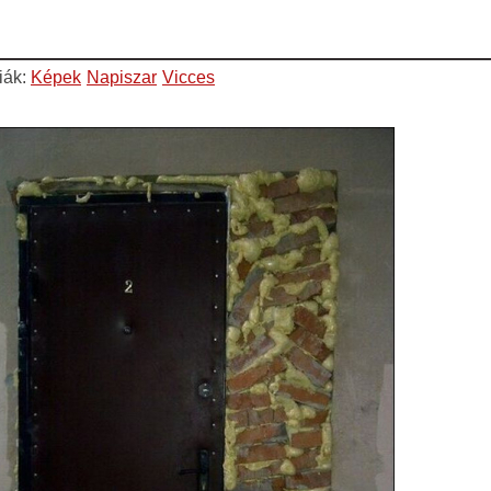
iák:
Képek
Napiszar
Vicces