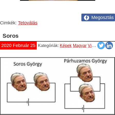
Megosztás
Cimkék:
Tetoválás
Soros
2020 Február 25
Kategóriák:
Képek
Magyar
Vicces