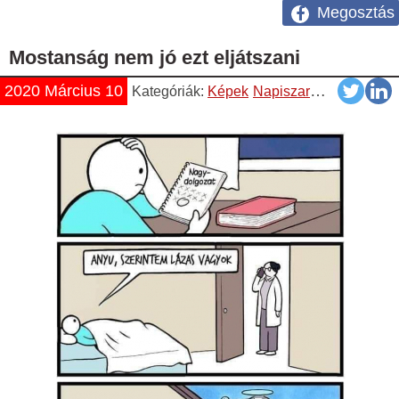
Megosztás
Mostanság nem jó ezt eljátszani
2020 Március 10
Kategóriák:
Képek
Napiszar
Vicces