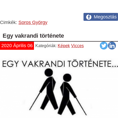
Megosztás
Cimkék:
Soros György
Egy vakrandi története
2020 Április 06
Kategóriák:
Képek
Vicces