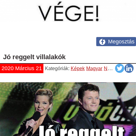
Megosztás
Jó reggelt villalakók
2020 Március 21
Kategóriák:
Képek
Magyar
Napiszar
Vicc