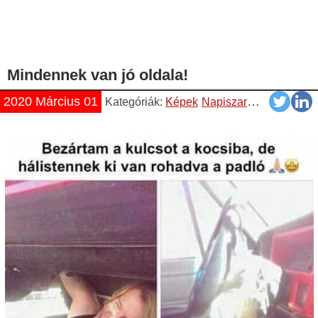
Mindennek van jó oldala!
2020 Március 01
Kategóriák:
Képek
Napiszar
Vicces