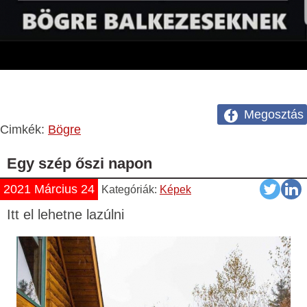
Megosztás
Cimkék:
Bögre
Egy szép őszi napon
2021 Március 24
Kategóriák:
Képek
Itt el lehetne lazúlni