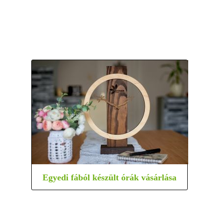
Egyedi fából készült órák vásárlása