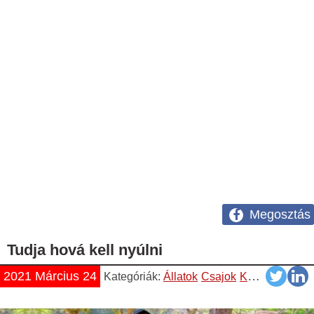
Megosztás
Tudja hová kell nyúlni
2021 Március 24
Kategóriák:
Állatok
Csajok
Képek
Vicces