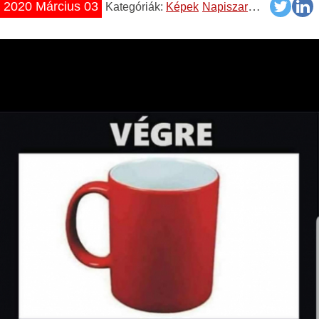
2020 Március 03
Kategóriák:
Képek
Napiszar
Vicces