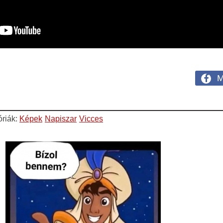
M
óriák:
Képek
Napiszar
Vicces