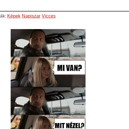
iák:
Képek
Napiszar
Vicces