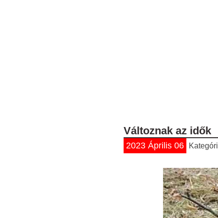
Változnak az idők
2023 Április 06
Kategór