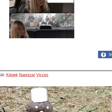
M
iák:
Képek
Napiszar
Vicces