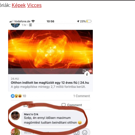
óriák:
Képek
Vicces