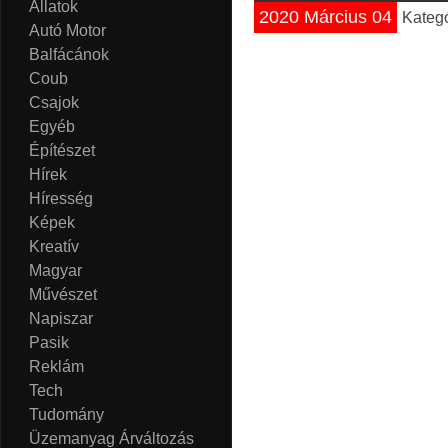
Állatok
2020 Március 04
Kateg
Autó Motor
Balfácánok
Coub
Csajok
Egyéb
Építészet
Hírek
Híresség
Képek
Kreatív
Magyar
Művészet
Napiszar
Pasik
Reklám
Tech
Tudomány
Üzemanyag Árváltozás