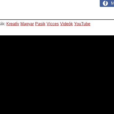
M
m
iák:
Kreatív
Magyar
Pasik
Vicces
Videók
YouTube