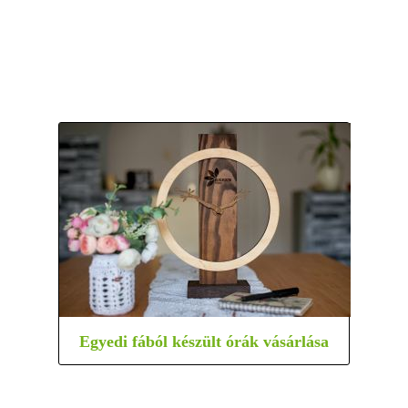
Egyedi fából készült órák vásárlása