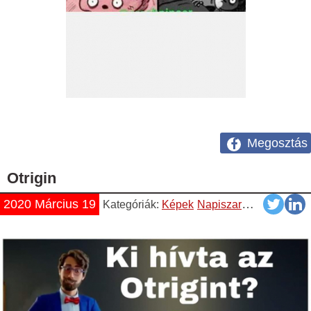
Megosztás
Otrigin
2020 Március 19
Kategóriák:
Képek
Napiszar
Vicces