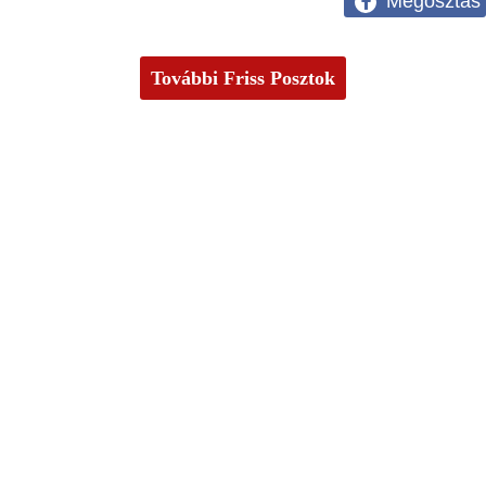
Megosztás
További Friss Posztok