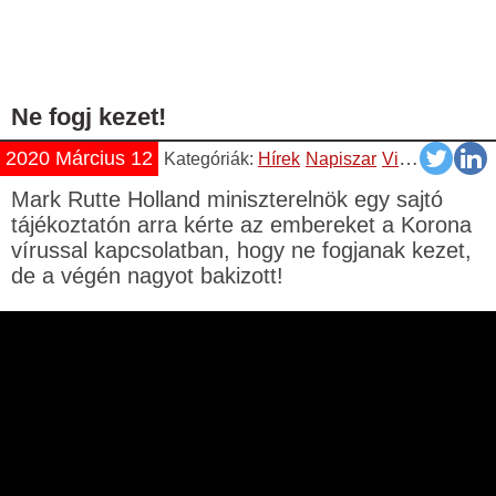
Ne fogj kezet!
2020 Március 12
Kategóriák:
Hírek
Napiszar
Vicces
Videók
Mark Rutte Holland miniszterelnök egy sajtó
tájékoztatón arra kérte az embereket a Korona
vírussal kapcsolatban, hogy ne fogjanak kezet,
de a végén nagyot bakizott!