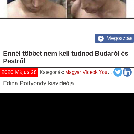
Megosztás
Ennél többet nem kell tudnod Budáról és
Pestről
2020 Május 28
Kategóriák:
Magyar
Videók
YouTube
Edina Pottyondy kisvideója