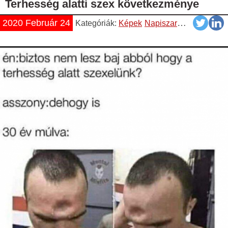
Terhesség alatti szex következménye
2020 Február 24
Kategóriák:
Képek
Napiszar
Vicces