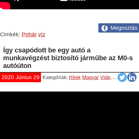
Megosztás
Cimkék:
Pohár
víz
Így csapódott be egy autó a
munkavégzést biztosító járműbe az M0-s
autóúton
2020 Június 29
Kategóriák:
Hírek
Magyar
Videók
YouTube