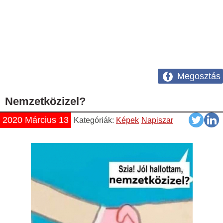
Megosztás
Nemzetközizel?
2020 Március 13
Kategóriák:
Képek
Napiszar