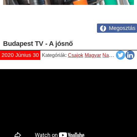
Megosztás
Budapest TV - A jósnő
2020 Június 30
Kategóriák:
Csajok
Magyar
Napiszar
Vicce