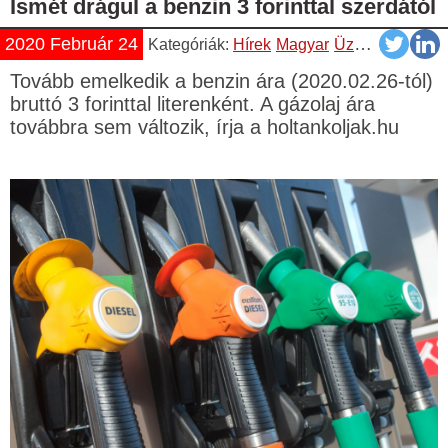
Ismét drágul a benzin 3 forinttal szerdától
2020 Február 24
Kategóriák:
Hírek
Magyar
Üzemanyag Árváltozás
Tovább emelkedik a benzin ára (2020.02.26-tól)
bruttó 3 forinttal literenként. A gázolaj ára
továbbra sem változik, írja a holtankoljak.hu