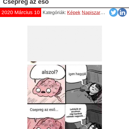
Csepreg az eső
2020 Március 10
Kategóriák:
Képek
Napiszar
Vicces