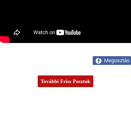
Megosztás
További Friss Posztok