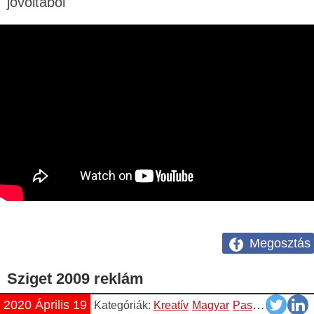
jóvoltából
Megosztás
Sziget 2009 reklám
2020 Április 19
Kategóriák:
Kreatív
Magyar
Pasik
Vicces
Vi