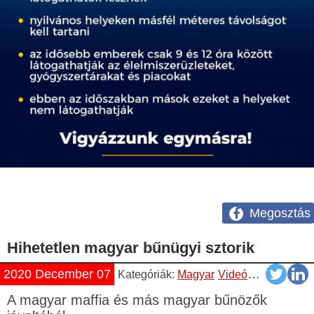
Megosztás
Hihetetlen magyar bűnügyi sztorik
2020 December 07
Kategóriák:
Magyar
Videók
YouTube
A magyar maffia és más magyar bűnözők