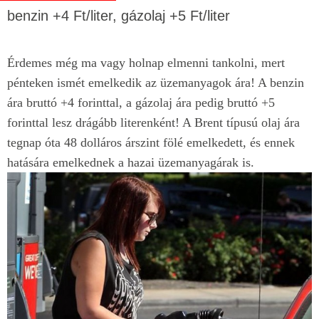
benzin +4 Ft/liter, gázolaj +5 Ft/liter
Érdemes még ma vagy holnap elmenni tankolni, mert
pénteken ismét emelkedik az üzemanyagok ára! A benzin
ára bruttó +4 forinttal, a gázolaj ára pedig bruttó +5
forinttal lesz drágább literenként! A Brent típusú olaj ára
tegnap óta 48 dolláros árszint fölé emelkedett, és ennek
hatására emelkednek a hazai üzemanyagárak is.