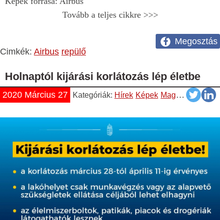
Képek forrása: Airbus
Tovább a teljes cikkre >>>
Megosztás
Cimkék:
Airbus
repülő
Holnaptól kijárási korlátozás lép életbe
2020 Március 27
Kategóriák:
Hírek
Képek
Magyar