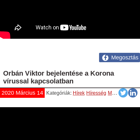
Megosztás
Orbán Viktor bejelentése a Korona
vírussal kapcsolatban
2020 Március 14
Kategóriák:
Hírek
Híresség
Magyar
Videó