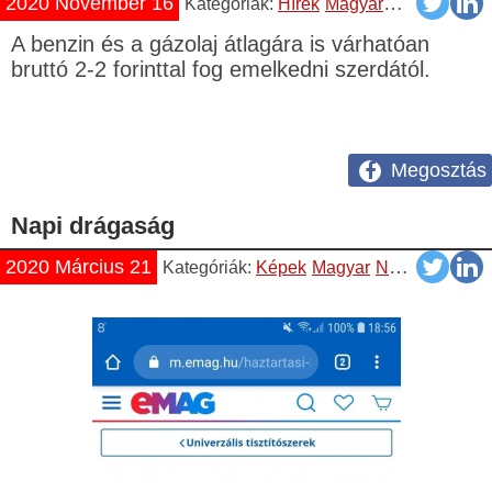
2020 November 16
Kategóriák:
Hírek
Magyar
Üzemanyag Á
A benzin és a gázolaj átlagára is várhatóan
bruttó 2-2 forinttal fog emelkedni szerdától.
Megosztás
Napi drágaság
2020 Március 21
Kategóriák:
Képek
Magyar
Napiszar