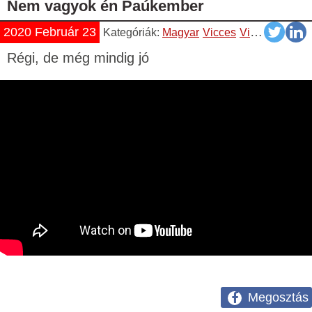
Nem vagyok én Paúkember
2020 Február 23
Kategóriák:
Magyar
Vicces
Videók
YouTu
Régi, de még mindig jó
Megosztás