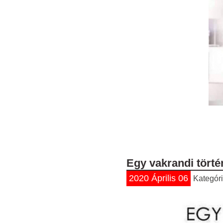
Egy vakrandi törté
2020 Április 06
Kategór