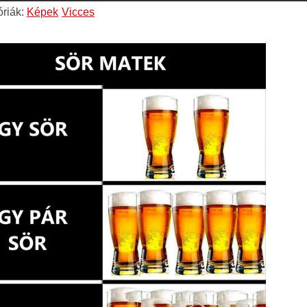
óriák:
Képek
Vicces