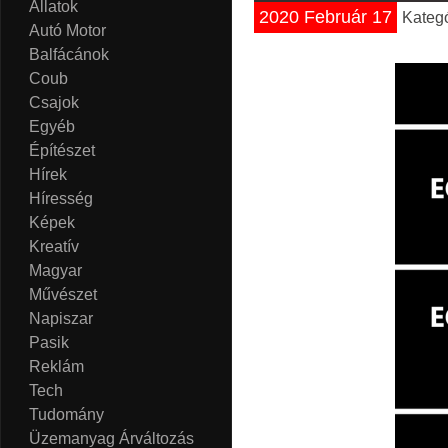
Állatok
2020 Február 17
Kateg
Autó Motor
Balfácánok
Coub
Csajok
Egyéb
Építészet
Hírek
Híresség
Képek
Kreatív
Magyar
Művészet
Napiszar
Pasik
Reklám
Tech
Tudomány
Üzemanyag Árváltozás