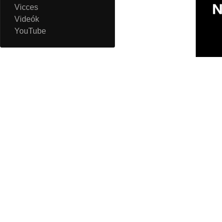
Vicces
Videók
YouTube