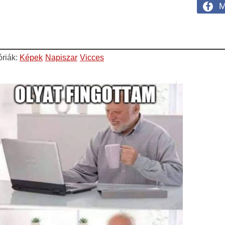
M
óriák:
Képek
Napiszar
Vicces