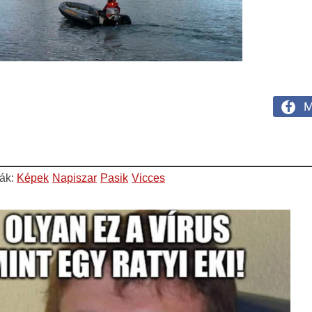
M
iák:
Képek
Napiszar
Pasik
Vicces