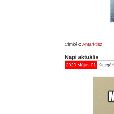
Cimkék:
Antarktisz
Napi aktuális
2020 Május 01
Kategór