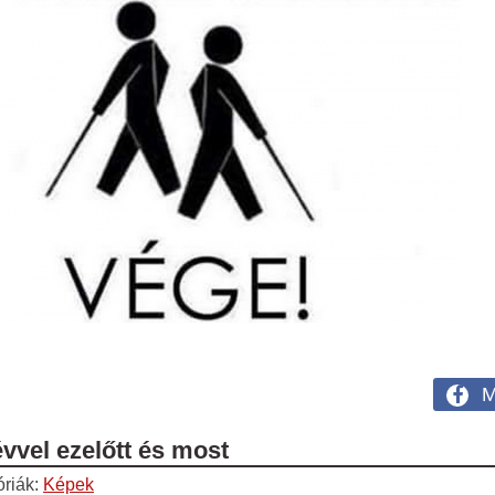
M
évvel ezelőtt és most
óriák:
Képek