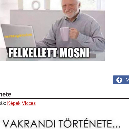
M
nete
iák:
Képek
Vicces