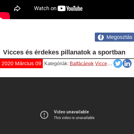
Megosztás
Vicces és érdekes pillanatok a sportban
2020 Március 09
Kategóriák:
Balfácánok
Vicces
Videók
Yo