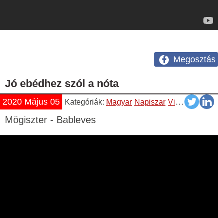
Megosztás
Jó ebédhez szól a nóta
2020 Május 05
Kategóriák:
Magyar
Napiszar
Vicces
Videók
Mögiszter - Bableves