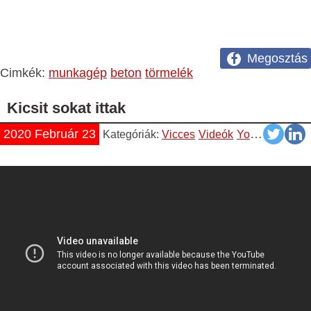
Megosztás
Cimkék:
munkagép
beton
törmelék
Kicsit sokat ittak
2020 Február 23
Kategóriák:
Vicces
Videók
YouTube