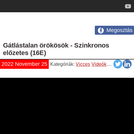
Megosztás
Gátlástalan örökösök - Szinkronos
előzetes (16E)
2022 November 25
Kategóriák:
Vicces
Videók
YouTube