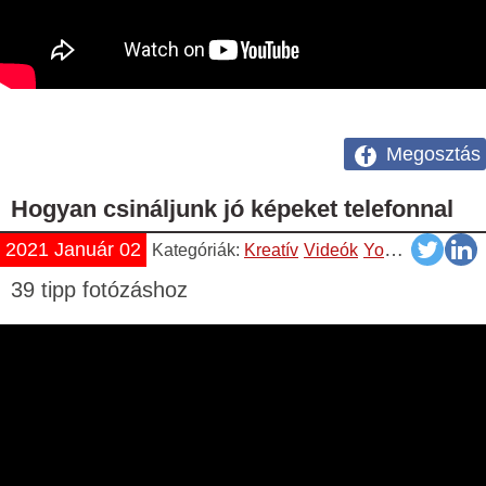
Megosztás
Hogyan csináljunk jó képeket telefonnal
2021 Január 02
Kategóriák:
Kreatív
Videók
YouTube
39 tipp fotózáshoz