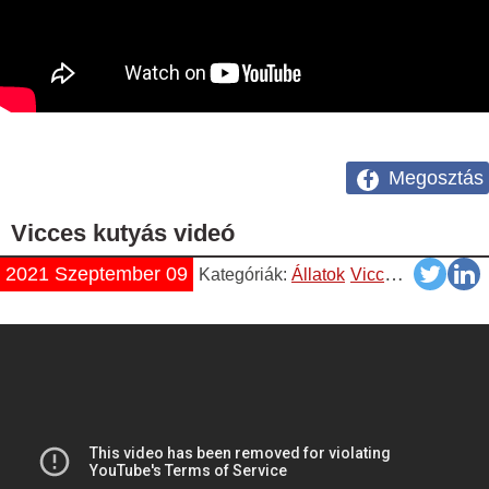
Megosztás
Vicces kutyás videó
2021 Szeptember 09
Kategóriák:
Állatok
Vicces
Videók
Yo