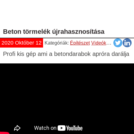
Beton törmelék újrahasznosítása
2020 Október 12
Kategóriák:
Építészet
Videók
YouTube
Profi kis gép ami a betondarabok apróra darálja