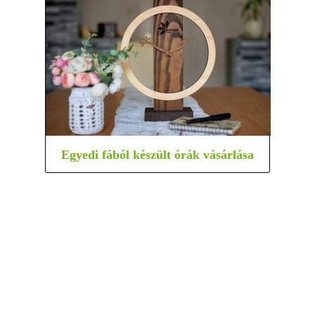
Egyedi fából készült órák vásárlása