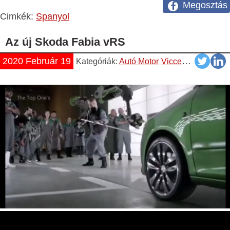
Megosztás
Cimkék:
Spanyol
Az új Skoda Fabia vRS
2020 Február 19
Kategóriák:
Autó Motor
Vicces
Videók
Yo