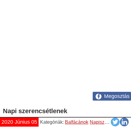
Megosztás
Napi szerencsétlenek
2020 Június 05
Kategóriák:
Balfácánok
Napiszar
Vicces
Vi