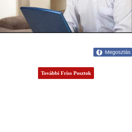
Megosztás
További Friss Posztok