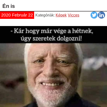
Én is
2020 Február 22
Kategóriák:
Képek
Vicces