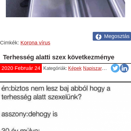
Megosztás
Cimkék:
Korona vírus
Terhesség alatti szex következménye
2020 Február 24
Kategóriák:
Képek
Napiszar
Vicces