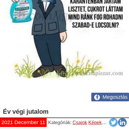
Megosztás
Év végi jutalom
2021 December 11
Kategóriák:
Csajok
Képek
Napiszar
Vi