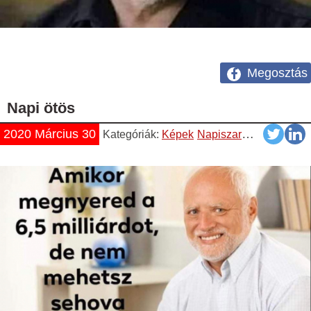
Megosztás
Napi ötös
2020 Március 30
Kategóriák:
Képek
Napiszar
Vicces