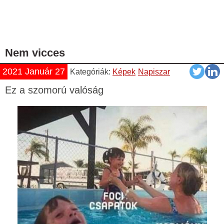
Nem vicces
2021 Január 27
Kategóriák:
Képek
Napiszar
Ez a szomorú valóság