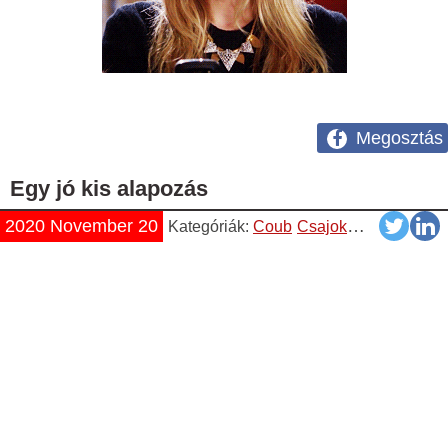
Megosztás
Egy jó kis alapozás
2020 November 20
Kategóriák:
Coub
Csajok
Vicces
Videó