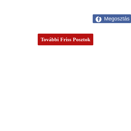
Megosztás
További Friss Posztok