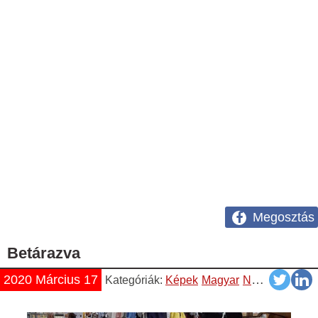
Megosztás
Betárazva
2020 Március 17
Kategóriák:
Képek
Magyar
Napiszar