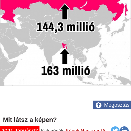
Megosztás
Mit látsz a képen?
2021 Január 07
Kategóriák:
Képek
Napiszar
Vicces