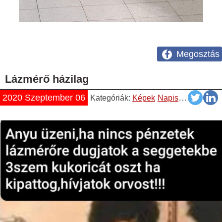
Megosztás
Lázmérő házilag
2020 Szeptember 06
Kategóriák:
Képek
Napiszar
Vicces