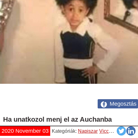
Megosztás
Ha unatkozol menj el az Auchanba
2020 November 03
Kategóriák:
Napiszar
Vicces
Videók
Y