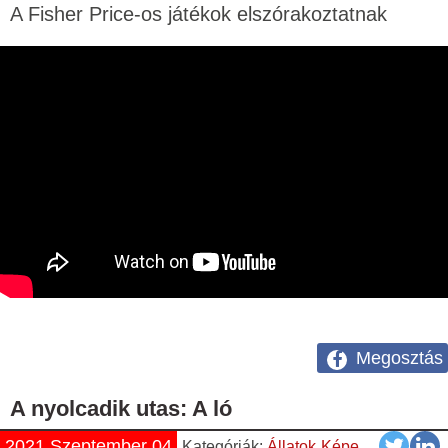
A Fisher Price-os játékok elszórakoztatnak
Megosztás
A nyolcadik utas: A ló
2021 Szeptember 04
Kategóriák:
Állatok
Képek
Vicces