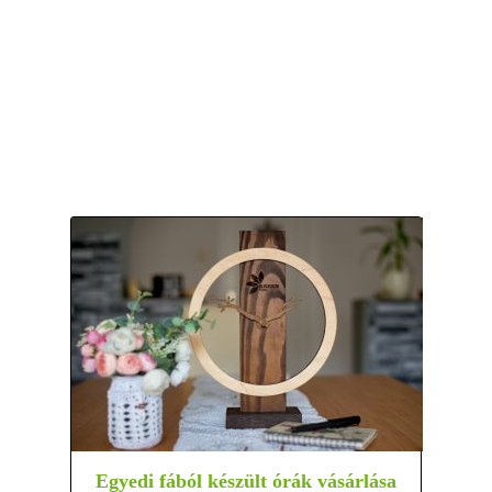
Egyedi fából készült órák vásárlása