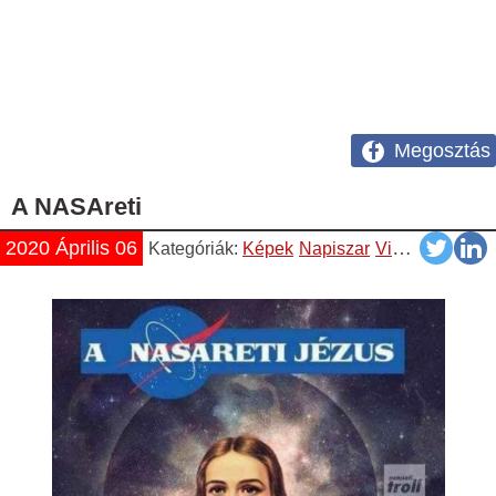
Megosztás
A NASAreti
2020 Április 06
Kategóriák:
Képek
Napiszar
Vicces