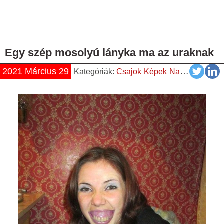
Egy szép mosolyú lányka ma az uraknak
2021 Március 29
Kategóriák:
Csajok
Képek
Napiszar
Vicce