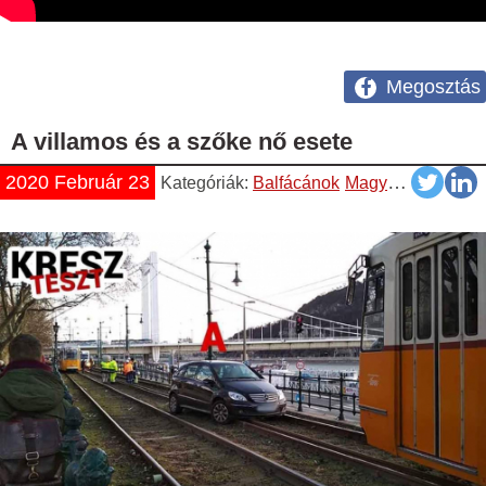
Megosztás
A villamos és a szőke nő esete
2020 Február 23
Kategóriák:
Balfácánok
Magyar
Videók
Y