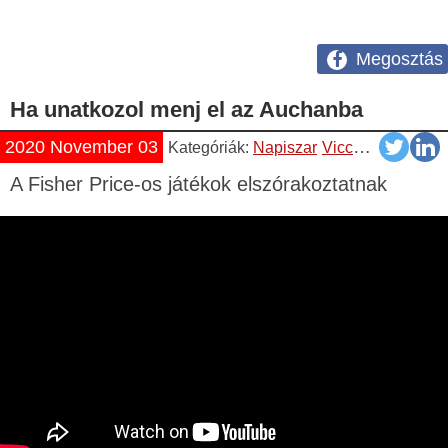
Megosztás
Ha unatkozol menj el az Auchanba
2020 November 03
Kategóriák:
Napiszar
Vicces
Videók
Y
A Fisher Price-os játékok elszórakoztatnak