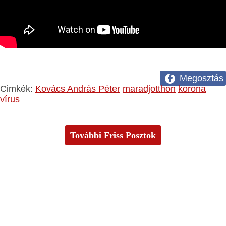
Megosztás
Cimkék:
Kovács András Péter
maradjotthon
korona
vírus
További Friss Posztok