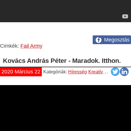
Megosztás
Cimkék:
Fail Army
Kovács András Péter - Maradok. Itthon.
2020 Március 22
Kategóriák:
Híresség
Kreatív
Magyar
Vid