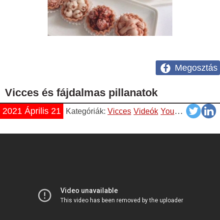
Megosztás
Vicces és fájdalmas pillanatok
2021 Április 21
Kategóriák:
Vicces
Videók
YouTube