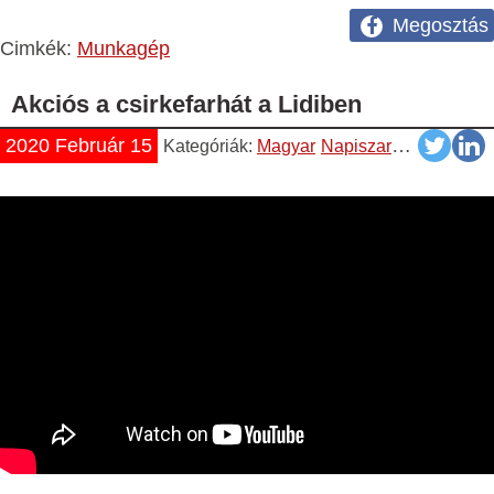
Megosztás
Cimkék:
Munkagép
Akciós a csirkefarhát a Lidiben
2020 Február 15
Kategóriák:
Magyar
Napiszar
Videók
You