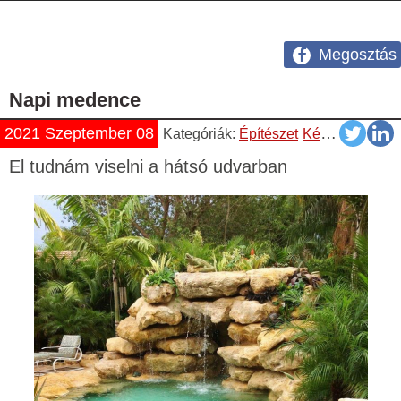
Megosztás
Napi medence
2021 Szeptember 08
Kategóriák:
Építészet
Képek
Kreatív
El tudnám viselni a hátsó udvarban