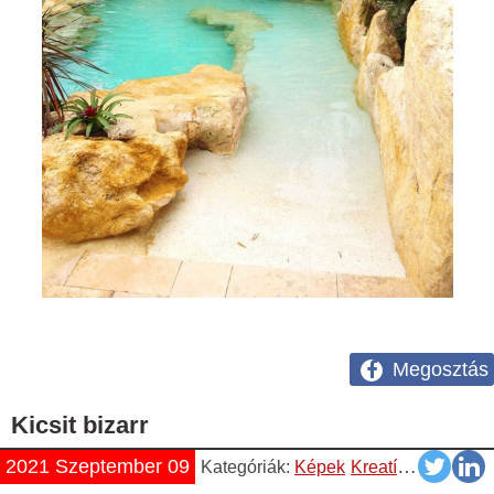
Megosztás
Kicsit bizarr
2021 Szeptember 09
Kategóriák:
Képek
Kreatív
Napiszar