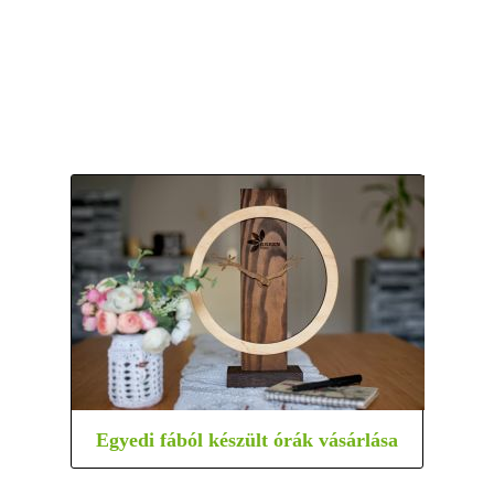
Egyedi fából készült órák vásárlása