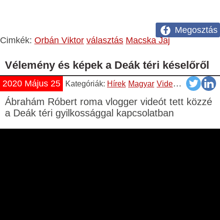
Megosztás
Cimkék:
Orbán Viktor
választás
Macska Jaj
Vélemény és képek a Deák téri késelőről
2020 Május 25
Kategóriák:
Hírek
Magyar
Videók
YouTube
Ábrahám Róbert roma vlogger videót tett közzé
a Deák téri gyilkossággal kapcsolatban