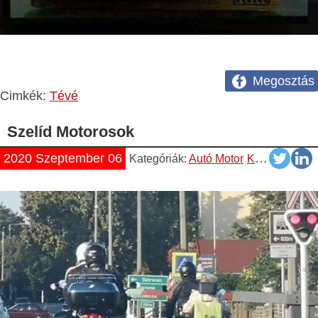
Megosztás
Cimkék:
Tévé
Szelíd Motorosok
2020 Szeptember 06
Kategóriák:
Autó Motor
Képek
Magya