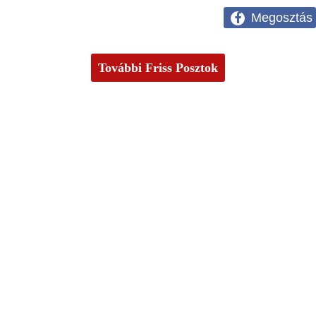
Megosztás
További Friss Posztok