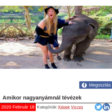
Megosztás
Amikor nagyanyámnál tévézek
2020 Február 18
Kategóriák:
Képek
Vicces