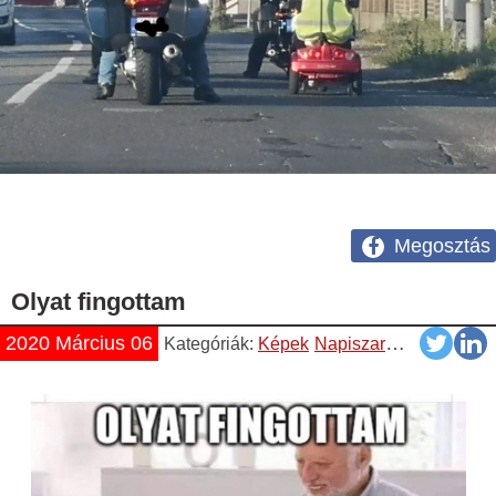
Megosztás
Olyat fingottam
2020 Március 06
Kategóriák:
Képek
Napiszar
Vicces