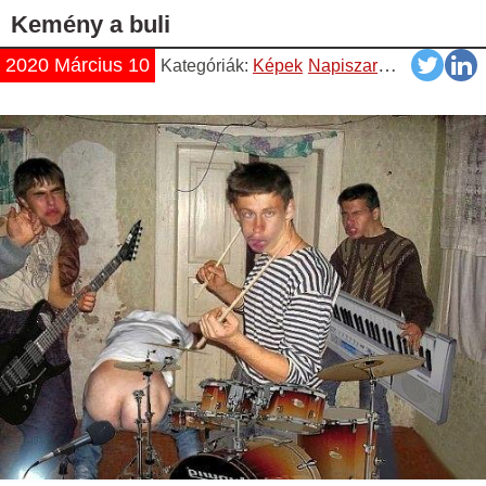
Kemény a buli
2020 Március 10
Kategóriák:
Képek
Napiszar
Pasik
Vicces