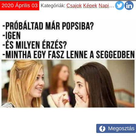
2020 Április 03
Kategóriák:
Csajok
Képek
Napiszar
Vicces
Megosztás