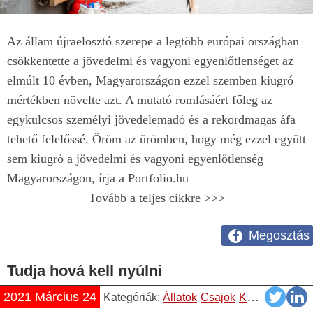
Az állam újraelosztó szerepe a legtöbb európai országban
csökkentette a jövedelmi és vagyoni egyenlőtlenséget az
elmúlt 10 évben, Magyarországon ezzel szemben kiugró
mértékben növelte azt. A mutató romlásáért főleg az
egykulcsos személyi jövedelemadó és a rekordmagas áfa
tehető felelőssé. Öröm az ürömben, hogy még ezzel együtt
sem kiugró a jövedelmi és vagyoni egyenlőtlenség
Magyarországon, írja a Portfolio.hu
Tovább a teljes cikkre >>>
Megosztás
Tudja hová kell nyúlni
2021 Március 24
Kategóriák:
Állatok
Csajok
Képek
Vicces