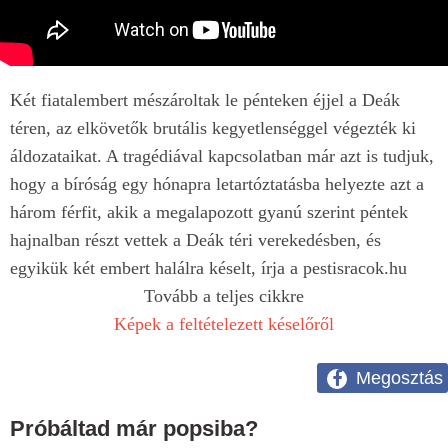
Két fiatalembert mészároltak le pénteken éjjel a Deák
téren, az elkövetők brutális kegyetlenséggel végezték ki
áldozataikat. A tragédiával kapcsolatban már azt is tudjuk,
hogy a bíróság egy hónapra letartóztatásba helyezte azt a
három férfit, akik a megalapozott gyanú szerint péntek
hajnalban részt vettek a Deák téri verekedésben, és
egyikük két embert halálra késelt, írja a pestisracok.hu
Tovább a teljes cikkre
Képek a feltételezett késelőről
Megosztás
Próbáltad már popsiba?