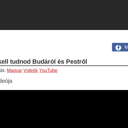
M
ell tudnod Budáról és Pestről
iák:
Magyar
Videók
YouTube
deója