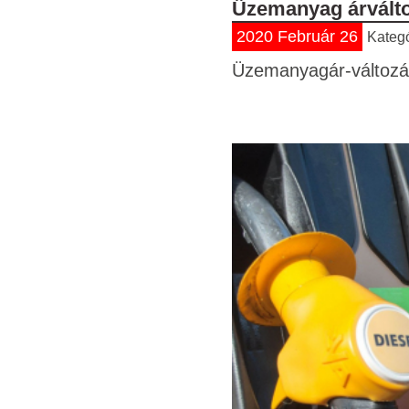
Üzemanyag árválto
2020 Február 26
Kateg
Üzemanyagár-változás 2