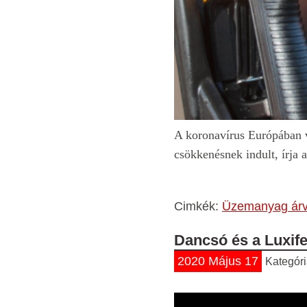
A koronavírus Európában v
csökkenésnek indult, írja 
Cimkék:
Üzemanyag árv
Dancsó és a Luxife
2020 Május 17
Kategór