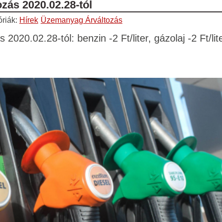
zás 2020.02.28-tól
óriák:
Hírek
Üzemanyag Árváltozás
020.02.28-tól: benzin -2 Ft/liter, gázolaj -2 Ft/lit