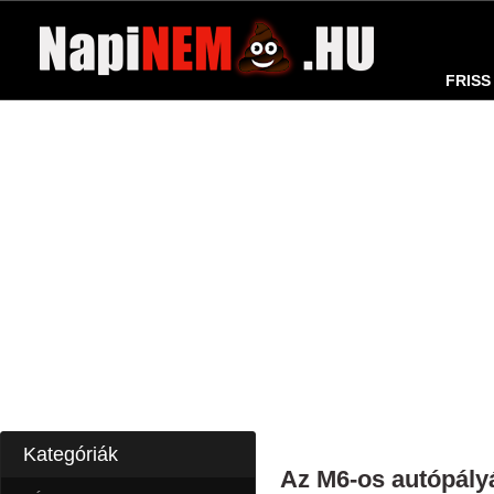
FRISS
Kategóriák
Az M6-os autópály