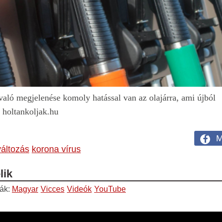
aló megjelenése komoly hatással van az olajárra, ami újból
a holtankoljak.hu
M
áltozás
korona vírus
lik
iák:
Magyar
Vicces
Videók
YouTube