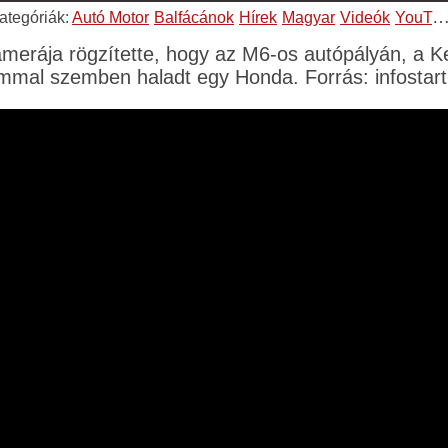
ategóriák:
Autó Motor
Balfácánok
Hírek
Magyar
Videók
YouTube
amerája rögzítette, hogy az M6-os autópályán, a Ke
ommal szemben haladt egy Honda. Forrás: infostart