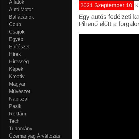
Állatok
2021 Szeptember 10
K
Autó Motor
Egy autós fedélzeti k
Balfácánok
Pihenő előtt a forgal
Coub
Csajok
Egyéb
Építészet
Hírek
Híresség
Képek
Kreatív
Magyar
Művészet
Napiszar
Pasik
Reklám
Tech
Tudomány
Üzemanyag Árváltozás