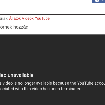
óriák:
Állatok
Videók
YouTube
etörnek hozzád