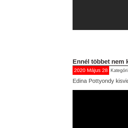
Ennél többet nem k
2020 Május 28
Kategór
Edina Pottyondy kisvi