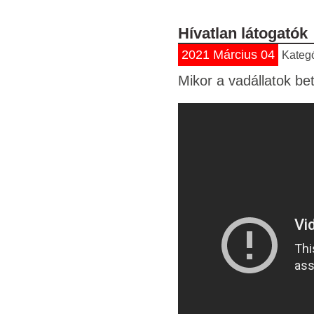
Hívatlan látogatók
2021 Március 04
Kateg
Mikor a vadállatok b