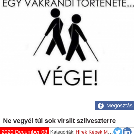
Megosztás
Ne vegyél túl sok virslit szilveszterre
2020 December 08
Kategóriák:
Hírek
Képek
Magyar