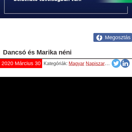
Megosztás
Dancsó és Marika néni
2020 Március 30
Kategóriák:
Magyar
Napiszar
Vicces
Vide