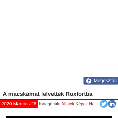
Megosztás
A macskámat felvették Roxfortba
2020 Március 26
Kategóriák:
Állatok
Képek
Napiszar
Vicce