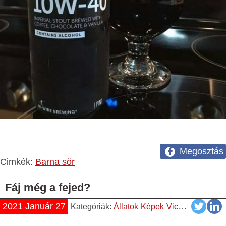
Megosztás
Cimkék:
Barna sör
Fáj még a fejed?
2021 Január 27
Kategóriák:
Állatok
Képek
Vicces