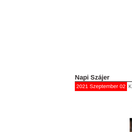
Napi Szájer
2021 Szeptember 02
K