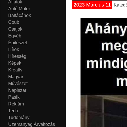
Állatok
2023 Március 11
Kategó
Autó Motor
Balfácánok
Coub
Csajok
Egyéb
Építészet
Hírek
Híresség
Képek
Kreatív
Magyar
Művészet
Napiszar
Pasik
Reklám
Tech
Tudomány
Üzemanyag Árváltozás