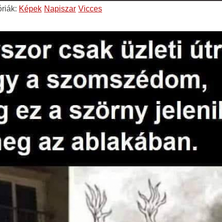
riák:
Képek
Napiszar
Vicces