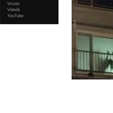
Vicces
Videók
YouTube