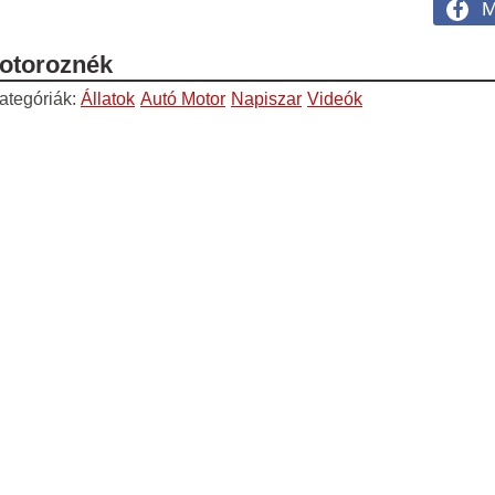
M
motoroznék
ategóriák:
Állatok
Autó Motor
Napiszar
Videók