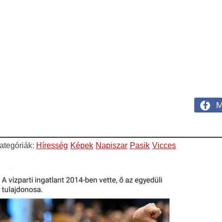
M
ategóriák:
Híresség
Képek
Napiszar
Pasik
Vicces