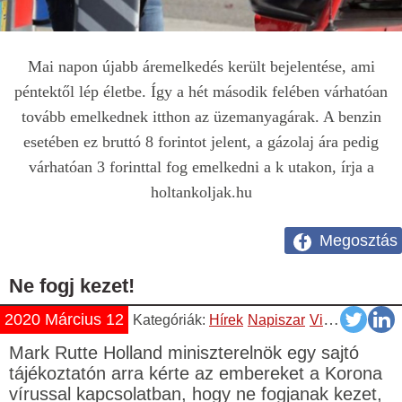
Mai napon újabb áremelkedés került bejelentése, ami
péntektől lép életbe. Így a hét második felében várhatóan
tovább emelkednek itthon az üzemanyagárak. A benzin
esetében ez bruttó 8 forintot jelent, a gázolaj ára pedig
várhatóan 3 forinttal fog emelkedni a k utakon, írja a
holtankoljak.hu
Megosztás
Ne fogj kezet!
2020 Március 12
Kategóriák:
Hírek
Napiszar
Vicces
Videók
Mark Rutte Holland miniszterelnök egy sajtó
tájékoztatón arra kérte az embereket a Korona
vírussal kapcsolatban, hogy ne fogjanak kezet,