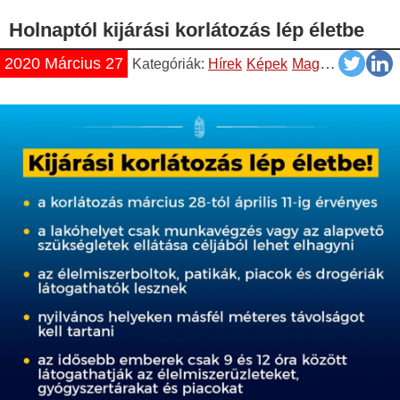
Holnaptól kijárási korlátozás lép életbe
2020 Március 27
Kategóriák:
Hírek
Képek
Magyar