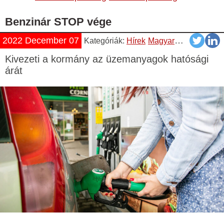
Benzinár STOP vége
2022 December 07
Kategóriák:
Hírek
Magyar
Üzemanyag Á
Kivezeti a kormány az üzemanyagok hatósági
árát