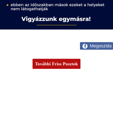
Megosztás
További Friss Posztok