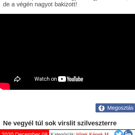
de a végén nagyot bakizott!
Megosztás
Ne vegyél túl sok virslit szilveszterre
2020 December 08
Kategóriák:
Hírek
Képek
Magyar