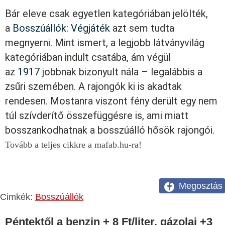
Bár eleve csak egyetlen kategóriában jelölték,
a
Bosszúállók: Végjáték
azt sem tudta
megnyerni. Mint ismert, a legjobb látványvilág
kategóriában indult csatába, ám végül
az
1917
jobbnak bizonyult nála – legalábbis a
zsűri szemében. A rajongók ki is akadtak
rendesen. Mostanra viszont fény derült egy nem
túl szívderítő összefüggésre is, ami miatt
bosszankodhatnak a bosszúálló hősök rajongói.
Tovább a teljes cikkre a mafab.hu-ra!
Megosztás
Cimkék:
Bosszúállók
Péntektől a benzin + 8 Ft/liter, gázolaj +3