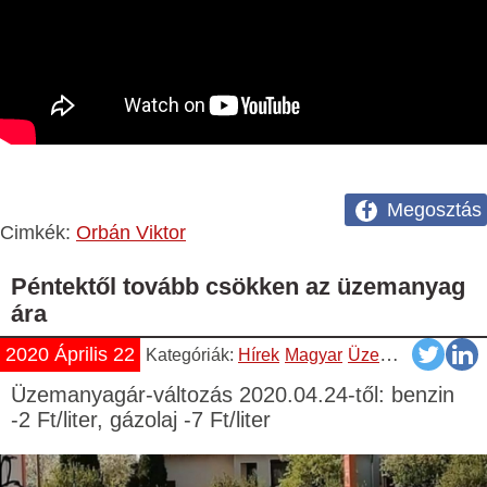
Megosztás
Cimkék:
Orbán Viktor
Péntektől tovább csökken az üzemanyag
ára
2020 Április 22
Kategóriák:
Hírek
Magyar
Üzemanyag Árváltozás
Üzemanyagár-változás 2020.04.24-től: benzin
-2 Ft/liter, gázolaj -7 Ft/liter