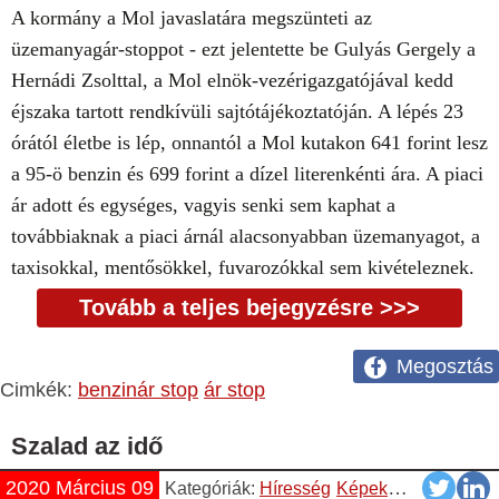
A kormány a Mol javaslatára megszünteti az
üzemanyagár-stoppot - ezt jelentette be Gulyás Gergely a
Hernádi Zsolttal, a Mol elnök-vezérigazgatójával kedd
éjszaka tartott rendkívüli sajtótájékoztatóján. A lépés 23
órától életbe is lép, onnantól a Mol kutakon 641 forint lesz
a 95-ö benzin és 699 forint a dízel literenkénti ára. A piaci
ár adott és egységes, vagyis senki sem kaphat a
továbbiaknak a piaci árnál alacsonyabban üzemanyagot, a
taxisokkal, mentősökkel, fuvarozókkal sem kivételeznek.
Tovább a teljes bejegyzésre >>>
Megosztás
Cimkék:
benzinár stop
ár stop
Szalad az idő
2020 Március 09
Kategóriák:
Híresség
Képek
Pasik