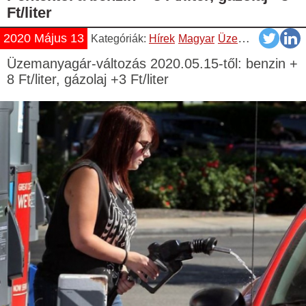
Ft/liter
2020 Május 13
Kategóriák:
Hírek
Magyar
Üzemanyag Árváltozás
Üzemanyagár-változás 2020.05.15-től: benzin +
8 Ft/liter, gázolaj +3 Ft/liter