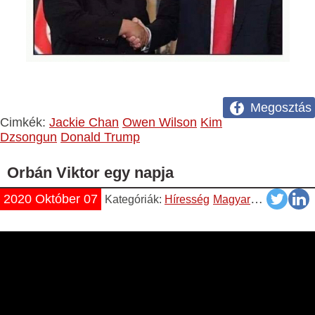
Megosztás
Cimkék:
Jackie Chan
Owen Wilson
Kim
Dzsongun
Donald Trump
Orbán Viktor egy napja
2020 Október 07
Kategóriák:
Híresség
Magyar
Napiszar
Vi