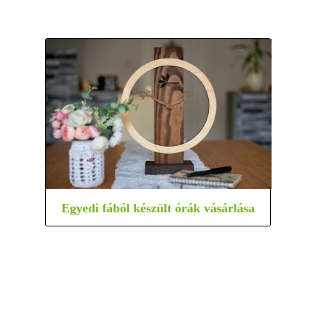
Egyedi fából készült órák vásárlása