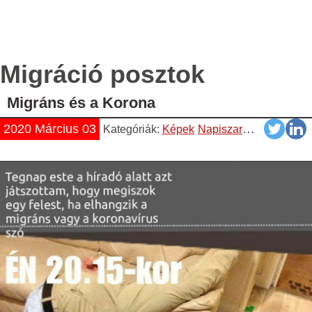
Migráció posztok
Migráns és a Korona
2020 Március 03
Kategóriák:
Képek
Napiszar
Vicces