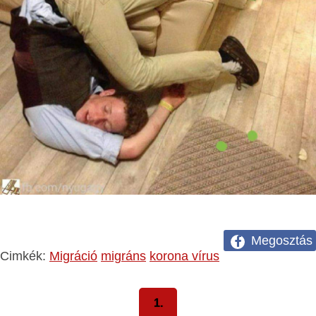
Megosztás
Cimkék:
Migráció
migráns
korona vírus
1.