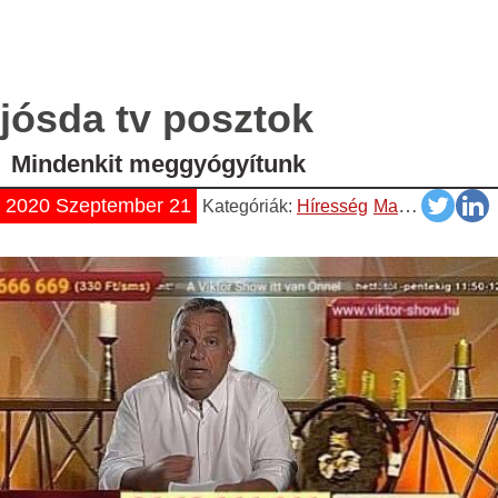
jósda tv posztok
Mindenkit meggyógyítunk
2020 Szeptember 21
Kategóriák:
Híresség
Magyar
Napisz