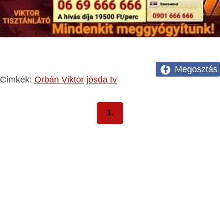
Megosztás
Cimkék:
Orbán Viktor
jósda tv
1.