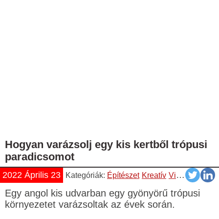
Hogyan varázsolj egy kis kertből trópusi
paradicsomot
2022 Április 23
Kategóriák:
Építészet
Kreatív
Videók
YouTu
Egy angol kis udvarban egy gyönyörű trópusi
környezetet varázsoltak az évek során.