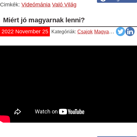
Cimkék:
Videómánia
Való Világ
Miért jó magyarnak lenni?
2022 November 25
Kategóriák:
Csajok
Magyar
Videók
Yo