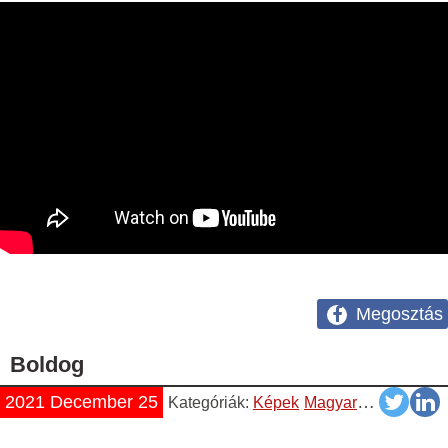
Megosztás
Boldog
2021 December 25
Kategóriák:
Képek
Magyar
Napiszar
Vi