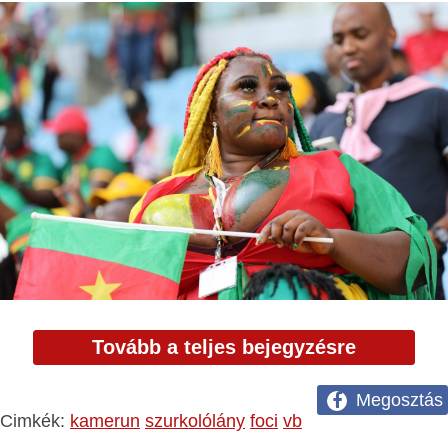
Tovább a teljes bejegyzésre
Megosztás
Cimkék:
kamerun
szurkolólány
foci
vb