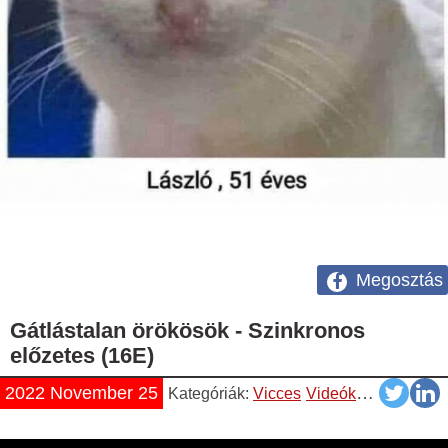
Megosztás
Gátlástalan örökösök - Szinkronos
előzetes (16E)
2022 November 25
Kategóriák:
Vicces
Videók
YouTube