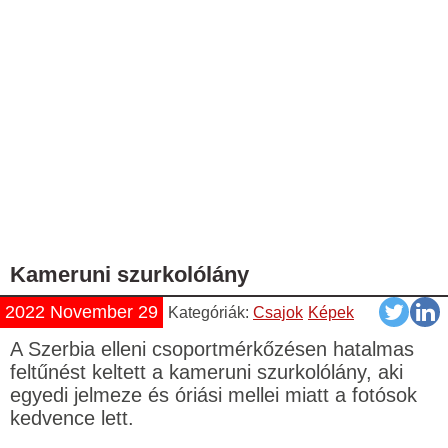
Kameruni szurkolólány
2022 November 29
Kategóriák:
Csajok
Képek
A Szerbia elleni csoportmérkőzésen hatalmas
feltűnést keltett a kameruni szurkolólány, aki
egyedi jelmeze és óriási mellei miatt a fotósok
kedvence lett.