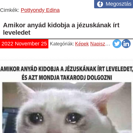
Megosztás
Cimkék:
Pottyondy Edina
Amikor anyád kidobja a jézuskának írt
leveledet
2022 November 25
Kategóriák:
Képek
Napiszar
Vicces