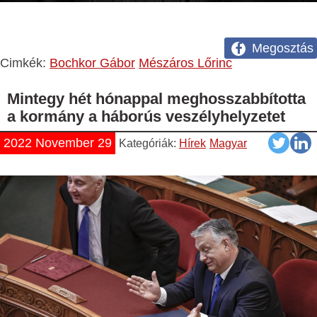
Megosztás
Cimkék:
Bochkor Gábor
Mészáros Lőrinc
Mintegy hét hónappal meghosszabbította
a kormány a háborús veszélyhelyzetet
2022 November 29
Kategóriák:
Hírek
Magyar