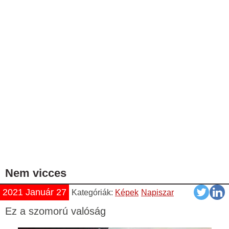
Nem vicces
2021 Január 27
Kategóriák:
Képek
Napiszar
Ez a szomorú valóság