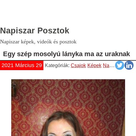
Napiszar Posztok
Napiszar képek, videók és posztok
Egy szép mosolyú lányka ma az uraknak
2021 Március 29
Kategóriák:
Csajok
Képek
Napiszar
Vicce