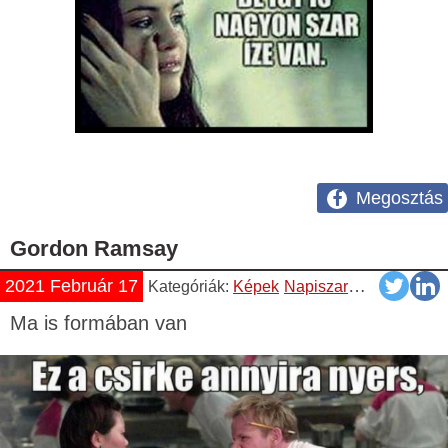
Megosztás
Gordon Ramsay
2021 Február 17
Kategóriák:
Képek
Napiszar
Vicces
Ma is formában van