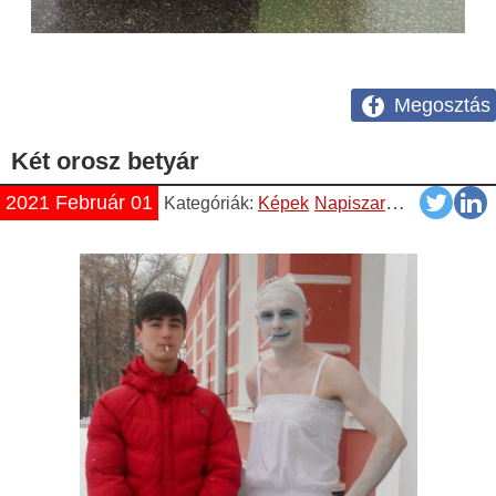
Megosztás
Két orosz betyár
2021 Február 01
Kategóriák:
Képek
Napiszar
Pasik