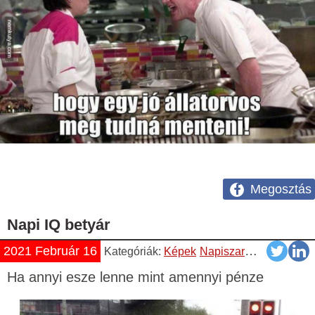
Megosztás
Napi IQ betyár
2021 Február 16
Kategóriák:
Képek
Napiszar
Vicces
Ha annyi esze lenne mint amennyi pénze