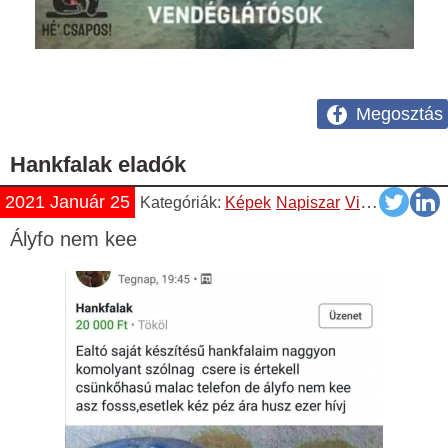
Megosztás
Hankfalak eladók
2021 Január 25
Kategóriák:
Képek
Napiszar
Vicces
Ályfo nem kee