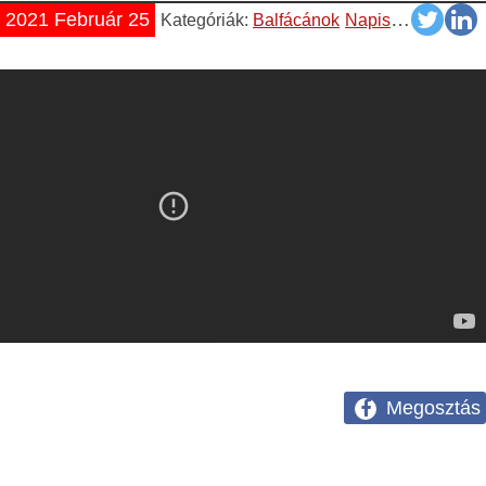
2021 Február 25
Kategóriák:
Balfácánok
Napiszar
Vicces
Megosztás