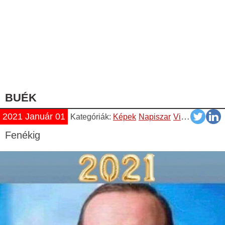
BUÉK
2021 Január 01
Kategóriák:
Képek
Napiszar
Vicces
Fenékig