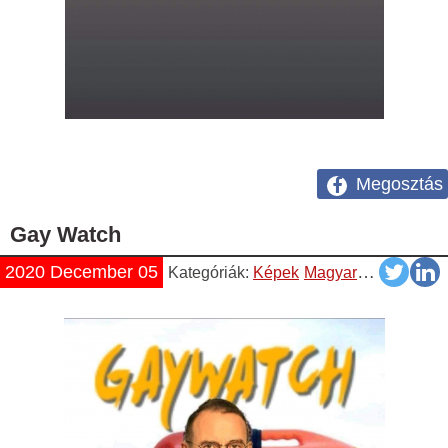
Megosztás
Gay Watch
2020 December 05
Kategóriák:
Képek
Magyar
Napiszar
Vi