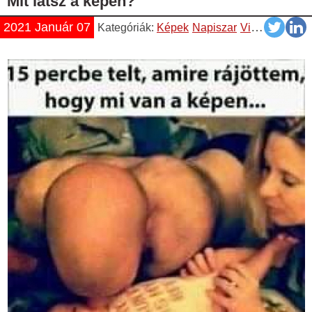
Mit látsz a képen?
2021 Január 07
Kategóriák:
Képek
Napiszar
Vicces