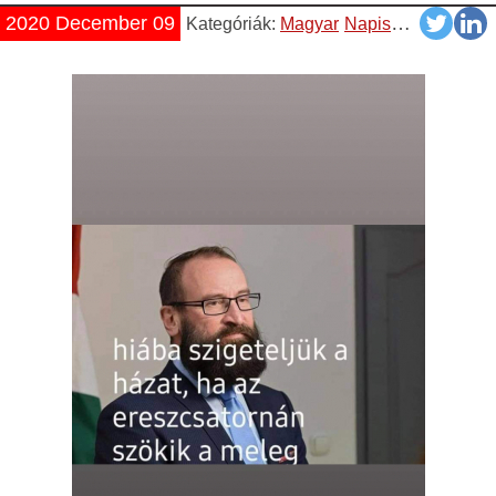
2020 December 09
Kategóriák:
Magyar
Napiszar
Pasik
Vi