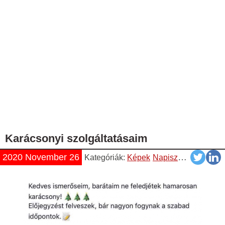
Karácsonyi szolgáltatásaim
2020 November 26
Kategóriák:
Képek
Napiszar
Vicces