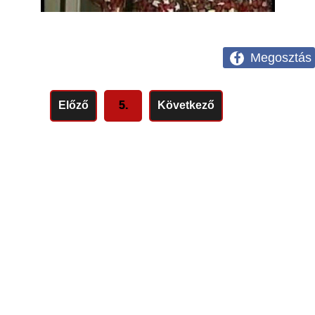
Megosztás
Előző
5.
Következő