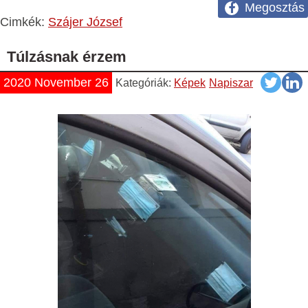
Megosztás
Cimkék:
Szájer József
Túlzásnak érzem
2020 November 26
Kategóriák:
Képek
Napiszar