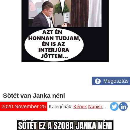
Megosztás
Sötét van Janka néni
2020 November 25
Kategóriák:
Képek
Napiszar
Vicces