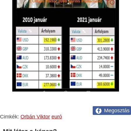
Megosztás
Cimkék:
Orbán Viktor
euró